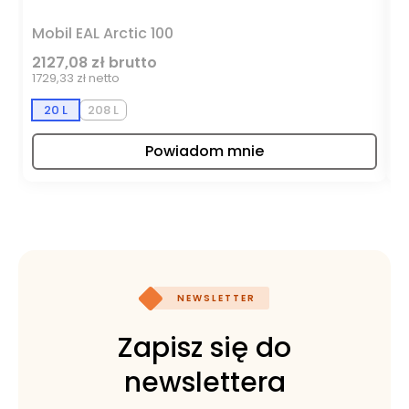
Mobil EAL Arctic 100
M
2127,08 zł brutto
1
1729,33 zł netto
95
20 L
208 L
Powiadom mnie
NEWSLETTER
Zapisz się do
newslettera