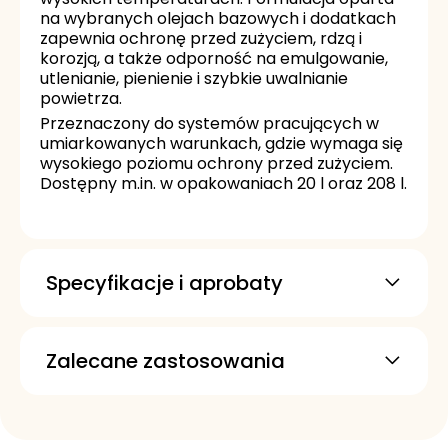
na wybranych olejach bazowych i dodatkach
zapewnia ochronę przed zużyciem, rdzą i
korozją, a także odporność na emulgowanie,
utlenianie, pienienie i szybkie uwalnianie
powietrza.
Przeznaczony do systemów pracujących w
umiarkowanych warunkach, gdzie wymaga się
wysokiego poziomu ochrony przed zużyciem.
Dostępny m.in. w opakowaniach 20 l oraz 208 l.
Specyfikacje i aprobaty
Denison HF-0
Denison HF-1
Zalecane zastosowania
Denison HF-2
Eaton I-286-S
Eaton M-2950-S
DIN 51524-3:2017-06