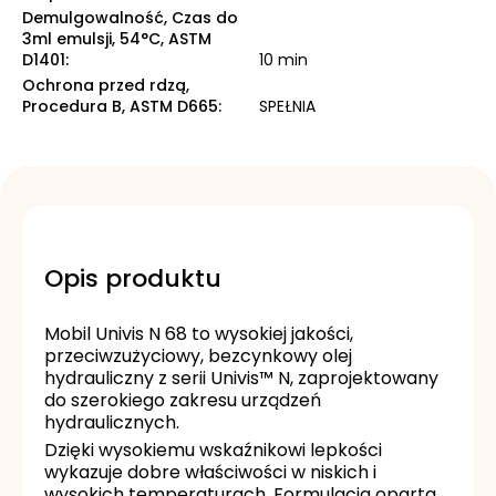
Demulgowalność, Czas do
3ml emulsji, 54°C, ASTM
D1401
:
10 min
Ochrona przed rdzą,
Procedura B, ASTM D665
:
SPEŁNIA
Opis produktu
Mobil Univis N 68 to wysokiej jakości,
przeciwzużyciowy, bezcynkowy olej
hydrauliczny z serii Univis™ N, zaprojektowany
do szerokiego zakresu urządzeń
hydraulicznych.
Dzięki wysokiemu wskaźnikowi lepkości
wykazuje dobre właściwości w niskich i
wysokich temperaturach. Formulacja oparta