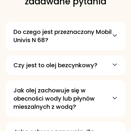
zadawane pytania
Do czego jest przeznaczony Mobil
Univis N 68?
To wysokiej jakości olej hydrauliczny o
działaniu przeciwzużyciowym. Został
zaprojektowany do pracy w szerokim
Czy jest to olej bezcynkowy?
zakresie urządzeń hydraulicznych.
Tak, Mobil Univis N 68 jest olejem
hydraulicznym bezcynkowym. Może to
być istotne, gdy w danym układzie
Jak olej zachowuje się w
preferuje się formulacje bezcynkowe.
obecności wody lub płynów
mieszalnych z wodą?
Wykazuje odporność na hydrolizę
nawet w obecności wody oraz olejów
do obróbki skrawaniem mieszalnych z