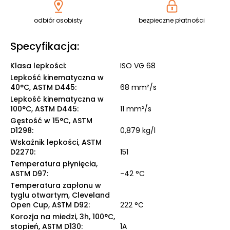
odbiór osobisty
bezpieczne płatności
Specyfikacja:
Klasa lepkości
:
ISO VG 68
Lepkość kinematyczna w
40°C, ASTM D445
:
68 mm²/s
Lepkość kinematyczna w
100°C, ASTM D445
:
11 mm²/s
Gęstość w 15°C, ASTM
D1298
:
0,879 kg/l
Wskaźnik lepkości, ASTM
D2270
:
151
Temperatura płynięcia,
ASTM D97
:
-42 °C
Temperatura zapłonu w
tyglu otwartym, Cleveland
Open Cup, ASTM D92
:
222 °C
Korozja na miedzi, 3h, 100°C,
stopień, ASTM D130
:
1A