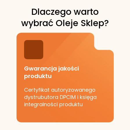
Dlaczego warto
wybrać Oleje Sklep?
Gwarancja jakości
produktu
Certyfikat autoryzowanego
dystrubutora DPCIM i księga
integralności produktu