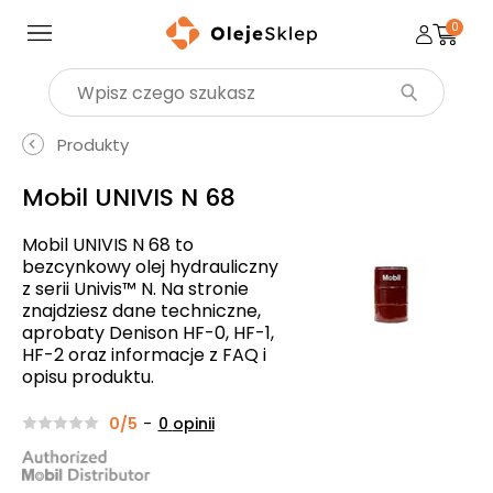
0
Wyszukaj produkt
Produkty
Mobil UNIVIS N 68
Mobil UNIVIS N 68 to
bezcynkowy olej hydrauliczny
z serii Univis™ N. Na stronie
znajdziesz dane techniczne,
aprobaty Denison HF-0, HF-1,
HF-2 oraz informacje z FAQ i
opisu produktu.
0/5
-
0
opinii