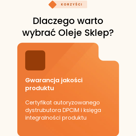
KORZYŚCI
Dlaczego warto
wybrać Oleje Sklep?
Gwarancja jakości
produktu
Certyfikat autoryzowanego
dystrubutora DPCIM i księga
integralności produktu