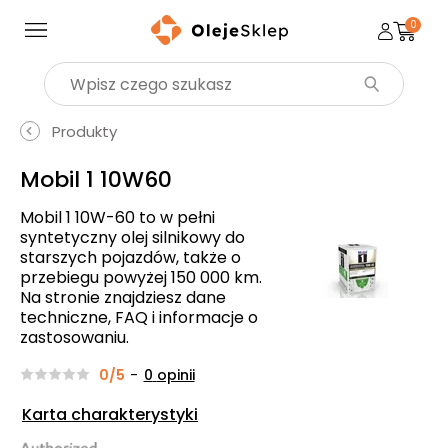
0
Wyszukaj produkt
Produkty
Mobil 1 10W60
Mobil 1 10W-60 to w pełni
syntetyczny olej silnikowy do
starszych pojazdów, także o
przebiegu powyżej 150 000 km.
Na stronie znajdziesz dane
techniczne, FAQ i informacje o
zastosowaniu.
0/5
-
0
opinii
Karta charakterystyki