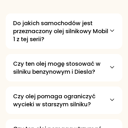
Do jakich samochodów jest
przeznaczony olej silnikowy Mobil
1 z tej serii?
Został opracowany z myślą o
starszych pojazdach o wysokim
przebiegu, które mogą wymagać
Czy ten olej mogę stosować w
dodatkowej ochrony. Nadaje się także
silniku benzynowym i Diesla?
do silników o wysokich osiągach oraz
Tak, jest odpowiedni do większości
aut sportowych.
starszych pojazdów z silnikami
benzynowymi oraz Diesla. Nie jest
Czy olej pomaga ograniczyć
przeznaczony do silników Diesla z
wycieki w starszym silniku?
filtrem cząstek stałych.
Tak, zawiera dodatkowe składniki
zwiększające elastyczność uszczelek,
co pomaga zapobiegać wyciekom