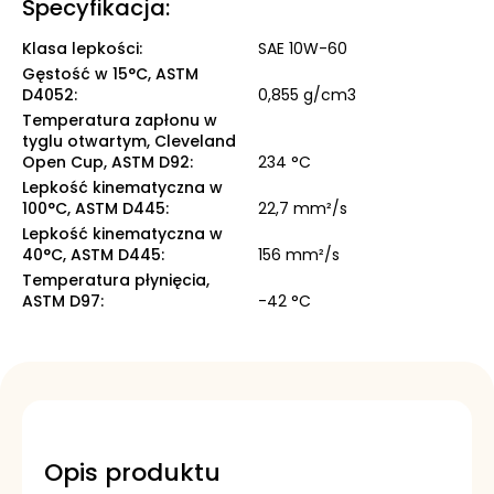
Specyfikacja:
Klasa lepkości
:
SAE 10W-60
Gęstość w 15°C, ASTM
D4052
:
0,855 g/cm3
Temperatura zapłonu w
tyglu otwartym, Cleveland
Open Cup, ASTM D92
:
234 °C
Lepkość kinematyczna w
100°C, ASTM D445
:
22,7 mm²/s
Lepkość kinematyczna w
40°C, ASTM D445
:
156 mm²/s
Temperatura płynięcia,
ASTM D97
:
-42 °C
Opis produktu