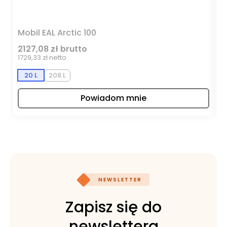
Mobil EAL Arctic 100
M
2127,08 zł brutto
1
1729,33 zł netto
95
20 L
208 L
Powiadom mnie
NEWSLETTER
Zapisz się do
newslettera