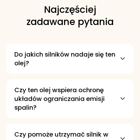
Najczęściej
zadawane pytania
Do jakich silników nadaje się ten
olej?
Jest przeznaczony do samochodów z
silnikami benzynowymi i
wysokoprężnymi. Sprawdza się w
Czy ten olej wspiera ochronę
autach eksploatowanych w klimacie
układów ograniczania emisji
umiarkowanym lub gorącym.
spalin?
Został zaprojektowany tak, aby
pomagać wydłużać żywotność i
utrzymywać sprawność systemów
Czy pomoże utrzymać silnik w
emisji spalin. Niska zawartość