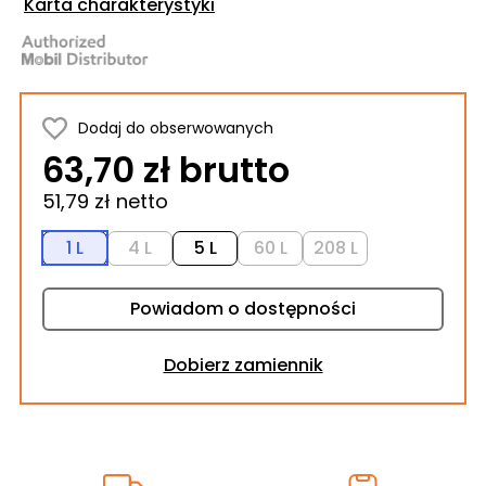
Karta charakterystyki
Dodaj do obserwowanych
63,70 zł brutto
51,79 zł netto
1 L
4 L
5 L
60 L
208 L
Powiadom o dostępności
Dobierz zamiennik