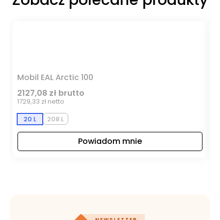
Zobacz polecane produkty
Mobil EAL Arctic 100
M
2127,08 zł brutto
1
1729,33 zł netto
95
20 L
208 L
Powiadom mnie
NEWSLETTER