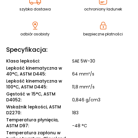
szybka dostawa
ochroniony ładunek
odbiór osobisty
bezpieczne płatności
Specyfikacja:
Klasa lepkości
:
SAE 5W-30
Lepkość kinematyczna w
40°C, ASTM D445
:
64 mm²/s
Lepkość kinematyczna w
100°C, ASTM D445
:
11,8 mm²/s
Gęstość w 15°C, ASTM
D4052
:
0,846 g/cm3
Wskaźnik lepkości, ASTM
D2270
:
183
Temperatura płynięcia,
ASTM D97
:
-48 °C
Temperatura zapłonu w