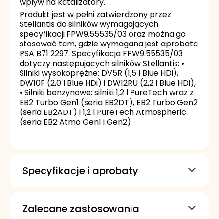
wpływ na katalizatory.
Produkt jest w pełni zatwierdzony przez
Stellantis do silników wymagających
specyfikacji FPW9.55535/03 oraz można go
stosować tam, gdzie wymagana jest aprobata
PSA B71 2297. Specyfikacja FPW9.55535/03
dotyczy następujących silników Stellantis: •
Silniki wysokoprężne: DV5R (1,5 l Blue HDi),
DW10F (2,0 l Blue HDi) i DW12RU (2,2 l Blue HDi),
• Silniki benzynowe: silniki 1,2 l PureTech wraz z
EB2 Turbo Gen1 (seria EB2DT), EB2 Turbo Gen2
(seria EB2ADT) i 1,2 l PureTech Atmospheric
(seria EB2 Atmo Gen1 i Gen2)
Specyfikacje i aprobaty
GM dexos 2
MB-Approval 229.31
Zalecane zastosowania
MB-Approval 229.51