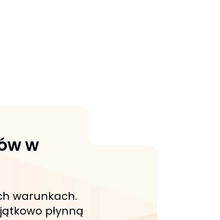
gów w
ich warunkach.
yjątkowo płynną