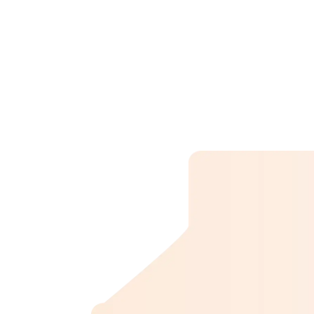
ZF TE-ML 14C
ZF TE-ML 16M
ZF TE-ML 20C
MAN 339 Typ V2
MAN 339 Typ Z12
MAN 339 Typ Z3
ZF TE-ML 16S
TE-ML 25C
Daimler Truck DTFR 13C1
ZF TE-ML 03M