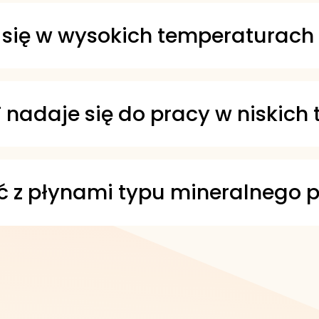
 przekładni i oszczędność paliwa dzięk
 się w wysokich temperaturach
bilnością termiczną i odpornością na utl
temperaturach. Wspiera też utrzymanie p
F nadaje się do pracy w niskic
tak, aby zapewniać skuteczne działanie
e smarowanie i niezawodną pracę przek
 z płynami typu mineralnego 
z mineralnymi płynami do przekładni aut
niem. Wspiera także kontrolę wycieków w