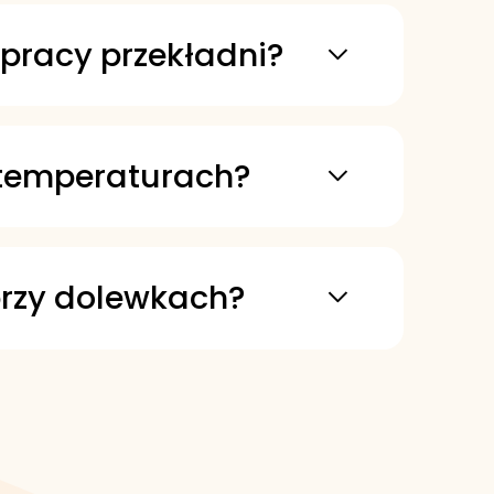
i trwałym właściwościom
 pracy przekładni?
enianie, co pomaga chronić
rzekładni w czystości i
h temperaturach?
 także w temperaturach
ładni w zimnych
przy dolewkach?
omatycznych, co ułatwia
 obszarze materiałów