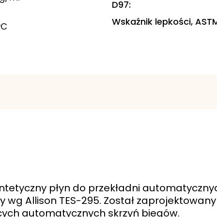
D97
:
Wskaźnik lepkości, AST
°C
syntetyczny płyn do przekładni automatycznyc
ony wg Allison TES-295. Został zaprojektowa
cych automatycznych skrzyń biegów.