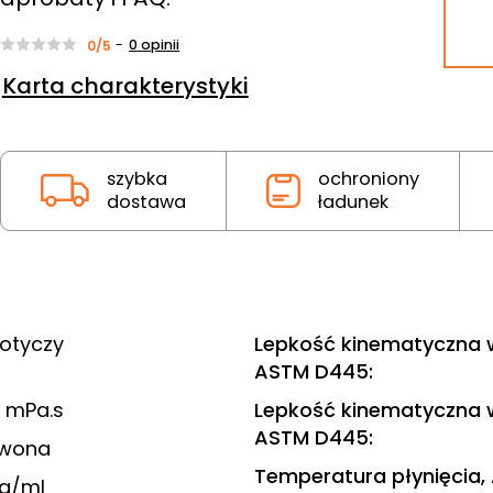
-
0
opinii
0/5
Karta charakterystyki
szybka
ochroniony
dostawa
ładunek
dotyczy
Lepkość kinematyczna w
ASTM D445
:
 mPa.s
Lepkość kinematyczna 
ASTM D445
:
rwona
Temperatura płynięcia,
 g/ml