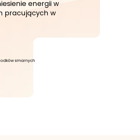
esienie energii w
h pracujących w
 środków smarnych