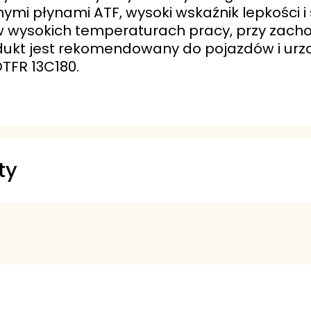
mi płynami ATF, wysoki wskaźnik lepkości i
 wysokich temperaturach pracy, przy zacho
dukt jest rekomendowany do pojazdów i u
TFR 13C180.
ty
 Bulletin 013 – Extended Drain
Bulletin 118 – Extended Drain