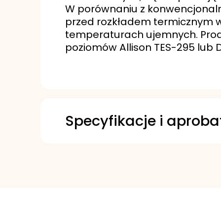
W porównaniu z konwencjonalny
przed rozkładem termicznym w
temperaturach ujemnych. Pro
poziomów Allison TES-295 lub D
Specyfikacje i aproba
Allison TES-295
Allison TES-468
Voith Turbo DIWA Service
Voith Turbo DIWA Service 
Voith Turbo H55.6336.xx
ZF TE-ML 04D