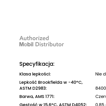
Specyfikacja:
Klasa lepkości
:
Nie 
Lepkość Brookfielda w -40°C,
ASTM D2983
:
8400
Barwa, AMS 1771
:
Cze
Gęstość w 15.6°C, ASTM D4052
:
0,85