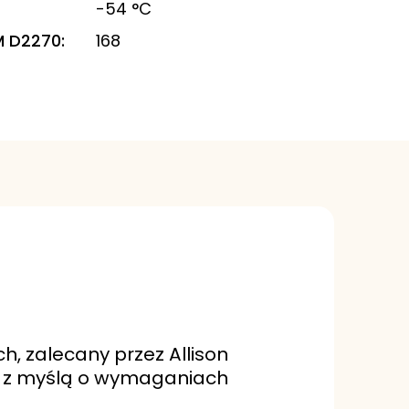
-54 °C
M D2270
:
168
h, zalecany przez Allison
ny z myślą o wymaganiach