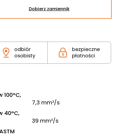
Dobierz zamiennik
odbiór
bezpieczne
osobisty
płatności
 100°C,
7,3 mm²/s
w 40°C,
39 mm²/s
 ASTM