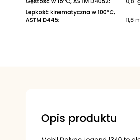
Gęstość w 15°C, ASTM D4052
:
0,81
Lepkość kinematyczna w 100°C,
ASTM D445
:
11,6
Opis produktu
Mobil Delvac Legend 1340 to ole