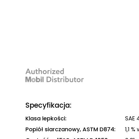
Specyfikacja:
Klasa lepkości
:
SAE 
Popiół siarczanowy, ASTM D874
:
1,1 %