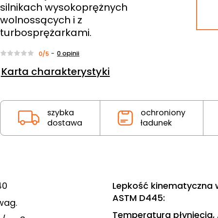
silnikach wysokoprężnych
wolnossących i z
turbosprężarkami.
-
0
opinii
0/5
Karta charakterystyki
szybka
ochroniony
dostawa
ładunek
40
Lepkość kinematyczna 
ASTM D445
:
 wag.
Temperatura płynięcia,