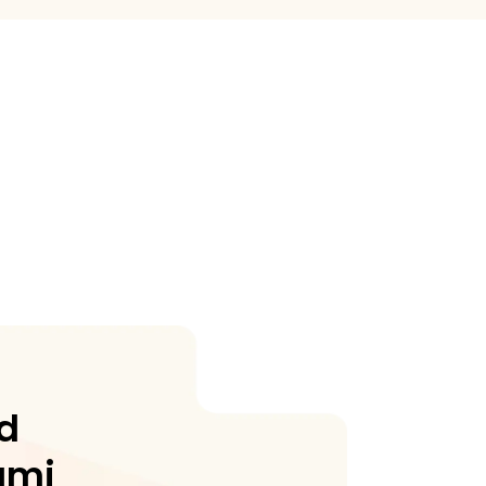
ed
ami