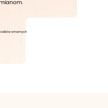
wymianom.
 środków smarnych