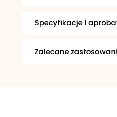
Specyfikacje i aproba
HOCNF Norway-NEMS
Black
Zalecane zastosowan
China GB 11118.1-2011
L-HV
DIN 51524-2:2017-06
DIN 51524-3:2017-06
ISO L-HM (ISO 11158:2023)
ISO L-HV (ISO 11158:2023)