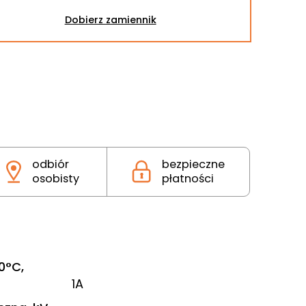
Dobierz zamiennik
odbiór
bezpieczne
osobisty
płatności
00°C,
1A