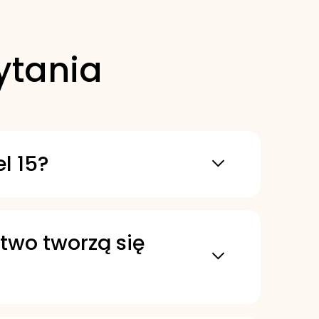
ytania
l 15?
sokociśnieniowych układów
a się także w maszynach
atwo tworzą się
e, które minimalizuje
mu i ograniczyć koszty