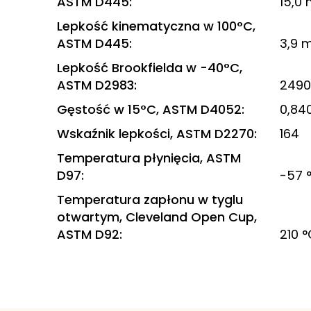
ASTM D445
:
15,0
Lepkość kinematyczna w 100°C,
ASTM D445
:
3,9 
Lepkość Brookfielda w -40°C,
ASTM D2983
:
2490
Gęstość w 15°C, ASTM D4052
:
0,840
Wskaźnik lepkości, ASTM D2270
:
164
Temperatura płynięcia, ASTM
D97
:
-57 
Temperatura zapłonu w tyglu
otwartym, Cleveland Open Cup,
ASTM D92
:
210 