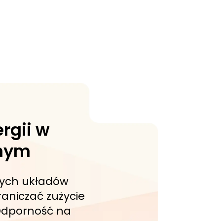
rgii w
znym
ych układów
aniczać zużycie
 Odporność na