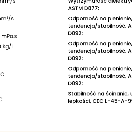
 mm²/s
Wytrzymałość dielektryc
ASTM D877
:
mm²/s
Odporność na pienienie,
tendencja/stabilność, 
D892
:
 mPa.s
Odporność na pienienie, 
 kg/l
tendencja/stabilność, 
D892
:
Odporność na pienienie, 
°C
tendencja/stabilność, 
D892
:
Stabilność na ścinanie,
°C
lepkości, CEC L-45-A-9