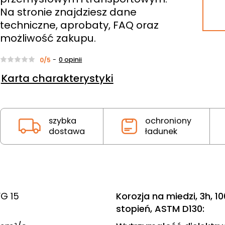
Na stronie znajdziesz dane
techniczne, aprobaty, FAQ oraz
możliwość zakupu.
-
0
opinii
0/5
Karta charakterystyki
szybka
ochroniony
dostawa
ładunek
VG 15
Korozja na miedzi, 3h, 1
stopień, ASTM D130
: