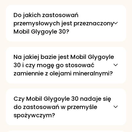
Do jakich zastosowań
przemysłowych jest przeznaczony
Mobil Glygoyle 30?
To syntetyczny olej na bazie PAG
stworzony do pracy w urządzeniach
przemysłowych w wysokich
Na jakiej bazie jest Mobil Glygoyle
temperaturach; polecany do przekładni
30 i czy mogę go stosować
zamkniętych, łożysk, układów
zamiennie z olejami mineralnymi?
obiegowych oraz zastosowań w
Mobil Glygoyle 30 jest oparty na
przemyśle tworzyw sztucznych,
poliglikolach alkilenowych (PAG). Oleje
papierniczym i sprężarkach.
PAG mają specyficzną zgodność z
Czy Mobil Glygoyle 30 nadaje się
uszczelnieniami i innymi materiałami
do zastosowań w przemyśle
układu — przed konwersją sprawdź
spożywczym?
zalecenia producenta sprzętu i
Nie, Mobil Glygoyle 30 nie jest
skonsultuj się z dostawcą lub
zarejestrowany NSF H1. Jeśli