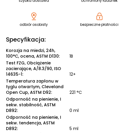
szybka dostawa
ochroniony ładunek
odbiór osobisty
bezpieczne płatności
Specyfikacja:
Korozja na miedzi, 24h,
100°C, ocena, ASTM D130
:
1B
Test FZG, Obciążenie
zacierające, A/8.3/90, ISO
14635-1
:
12+
Temperatura zapłonu w
tyglu otwartym, Cleveland
Open Cup, ASTM D92
:
221 °C
Odporność na pienienie, I
sekw. stabilność, ASTM
D892
:
0 ml
Odporność na pienienie, I
sekw. tendencja, ASTM
D892
:
5 ml