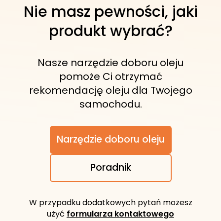
dlatego warto zweryfikować materiały
Nie masz pewności, jaki
w urządzeniu przed zakupem.
produkt wybrać?
Nasze narzędzie doboru oleju
pomoże Ci otrzymać
rekomendację oleju dla Twojego
samochodu.
Narzędzie doboru oleju
Poradnik
W przypadku dodatkowych pytań możesz
użyć
formularza kontaktowego