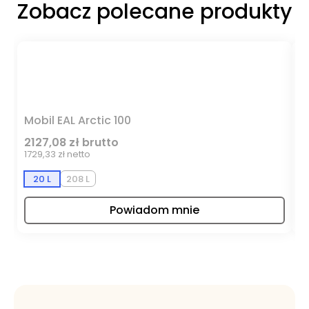
Zobacz polecane produkty
Mobil EAL Arctic 100
M
2127,08 zł brutto
1
1729,33 zł netto
95
20 L
208 L
Powiadom mnie