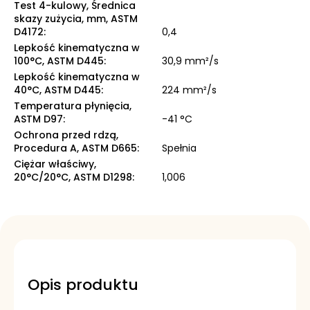
Test 4-kulowy, Średnica
skazy zużycia, mm, ASTM
D4172
:
0,4
Lepkość kinematyczna w
100°C, ASTM D445
:
30,9 mm²/s
Lepkość kinematyczna w
40°C, ASTM D445
:
224 mm²/s
Temperatura płynięcia,
ASTM D97
:
-41 °C
Ochrona przed rdzą,
Procedura A, ASTM D665
:
Spełnia
Ciężar właściwy,
20°C/20°C, ASTM D1298
:
1,006
Opis produktu