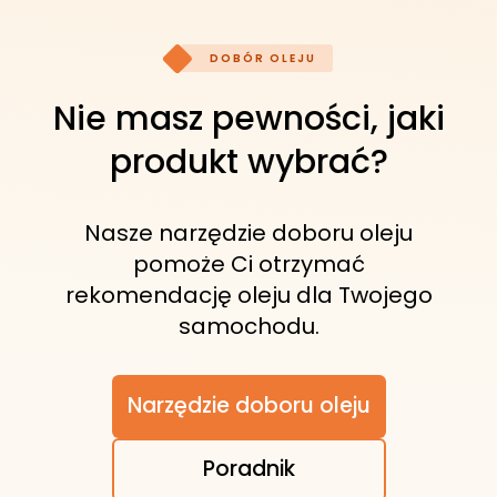
urządzeniach zwykle smarowanych
olejami mineralnymi. Zapewniają też
DOBÓR OLEJU
kompatybilność z wieloma metalami
oraz ochronę przed rdzą i korozją.
Nie masz pewności, jaki
produkt wybrać?
Nasze narzędzie doboru oleju
pomoże Ci otrzymać
rekomendację oleju dla Twojego
samochodu.
Narzędzie doboru oleju
Poradnik