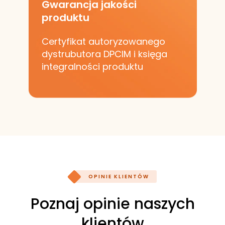
Gwarancja jakości
produktu
Certyfikat autoryzowanego
dystrubutora DPCIM i księga
integralności produktu
OPINIE KLIENTÓW
Poznaj opinie naszych
klientów