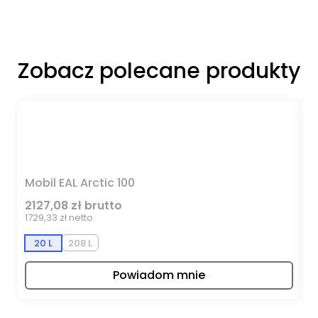
Zobacz polecane produkty
Mobil EAL Arctic 100
M
2127,08 zł brutto
1
1729,33 zł netto
95
20 L
208 L
Powiadom mnie