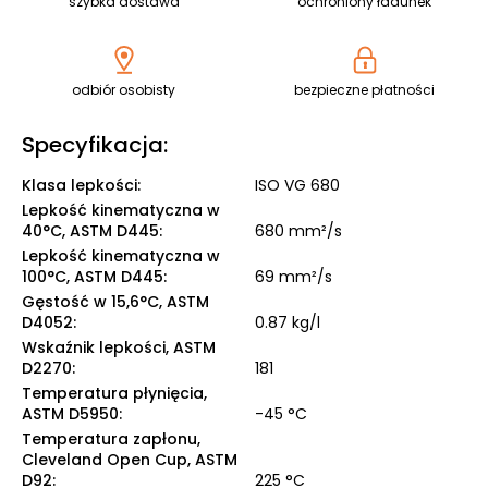
szybka dostawa
ochroniony ładunek
odbiór osobisty
bezpieczne płatności
Specyfikacja:
Klasa lepkości
:
ISO VG 680
Lepkość kinematyczna w
40°C, ASTM D445
:
680 mm²/s
Lepkość kinematyczna w
100°C, ASTM D445
:
69 mm²/s
Gęstość w 15,6°C, ASTM
D4052
:
0.87 kg/l
Wskaźnik lepkości, ASTM
D2270
:
181
Temperatura płynięcia,
ASTM D5950
:
-45 °C
Temperatura zapłonu,
Cleveland Open Cup, ASTM
D92
:
225 °C