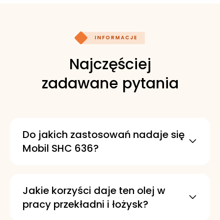
INFORMACJE
Najczęściej
zadawane pytania
Do jakich zastosowań nadaje się
Mobil SHC 636?
Mobil SHC 636 należy do serii Mobil SHC
600 przeznaczonej do przekładni i
łożysk. Sprawdza się w szerokim
Jakie korzyści daje ten olej w
zakresie urządzeń, także w
pracy przekładni i łożysk?
wymagających zastosowaniach w
Został zaprojektowany, aby zapewniać