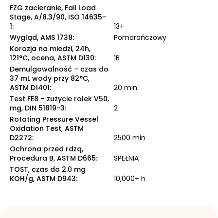
FZG zacieranie, Fail Load
Stage, A/8.3/90, ISO 14635-
1
:
13+
Wygląd, AMS 1738
:
Pomarańczowy
Korozja na miedzi, 24h,
121°C, ocena, ASTM D130
:
1B
Demulgowalność – czas do
37 mL wody przy 82°C,
ASTM D1401
:
20 min
Test FE8 – zużycie rolek V50,
mg, DIN 51819-3
:
2
Rotating Pressure Vessel
Oxidation Test, ASTM
D2272
:
2500 min
Ochrona przed rdzą,
Procedura B, ASTM D665
:
SPEŁNIA
TOST, czas do 2.0 mg
KOH/g, ASTM D943
:
10,000+ h