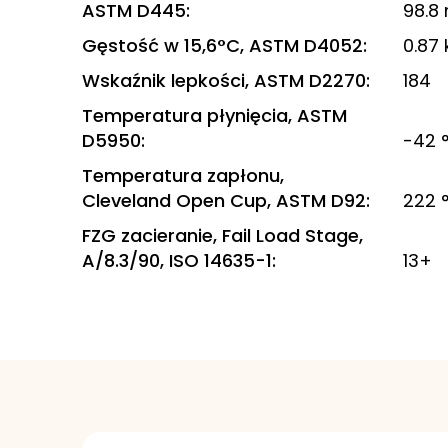
ASTM D445
:
98.8
Gęstość w 15,6°C, ASTM D4052
:
0.87 
Wskaźnik lepkości, ASTM D2270
:
184
Temperatura płynięcia, ASTM
D5950
:
-42 
Temperatura zapłonu,
Cleveland Open Cup, ASTM D92
:
222 
FZG zacieranie, Fail Load Stage,
A/8.3/90, ISO 14635-1
:
13+