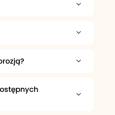
ciążeniach.
specjalnych dodatków.
ółpracy z producentami
loatacji, nawet przy dużym
 w ograniczaniu zużycia
orozją?
iwości w zakresie odporności
 dostępnych
est skomplikowana. Został