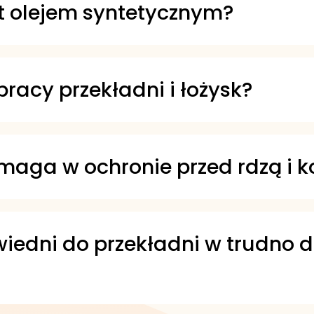
kim zakresie temperatur i przy dużych ob
st olejem syntetycznym?
ie syntetycznych olejów bazowych oraz 
a przez technologów ExxonMobil we wsp
pracy przekładni i łożysk?
 sprzętu i sprzyja bezproblemowej eksp
pływa na redukcję tarcia i może pomagać
maga w ochronie przed rdzą i k
 rdzą i korozją. Wykazuje też dobre właśc
owiedni do przekładni w trudno
adni w miejscach, gdzie wymiana oleju j