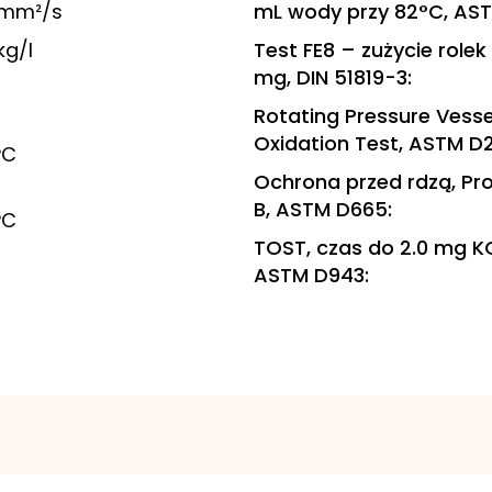
 mm²/s
mL wody przy 82°C, AST
kg/l
Test FE8 – zużycie rolek
mg, DIN 51819-3
:
Rotating Pressure Vesse
Oxidation Test, ASTM D
°C
Ochrona przed rdzą, Pr
B, ASTM D665
:
°C
TOST, czas do 2.0 mg K
ASTM D943
: