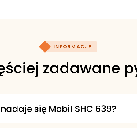
INFORMACJE
ęściej zadawane p
 nadaje się Mobil SHC 639?
 środek smarny przeznaczony m.in. do p
ysk tocznych pracujących w wymagający