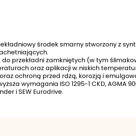
rzekładniowy środek smarny stworzony z sy
achetniających.
. do przekładni zamkniętych (w tym ślimako
aturach oraz aplikacji w niskich temperatur
oraz ochroną przed rdzą, korozją i emulgow
ewyższa wymagania ISO 1295-1 CKD, AGMA 900
nder i SEW Eurodrive.