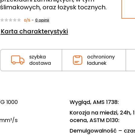
ślimakowych, oraz łożysk tocznych.
-
0
opinii
0/5
Karta charakterystyki
szybka
ochroniony
dostawa
ładunek
VG 1000
Wygląd, AMS 1738
:
Korozja na miedzi, 24h, 1
 mm²/s
ocena, ASTM D130
:
Demulgowalność – czas