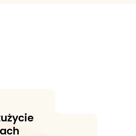
zużycie
iach