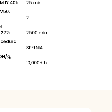
M D1401
:
25 min
 V50,
2
l
2272
:
2500 min
ocedura
SPEŁNIA
OH/g,
10,000+ h