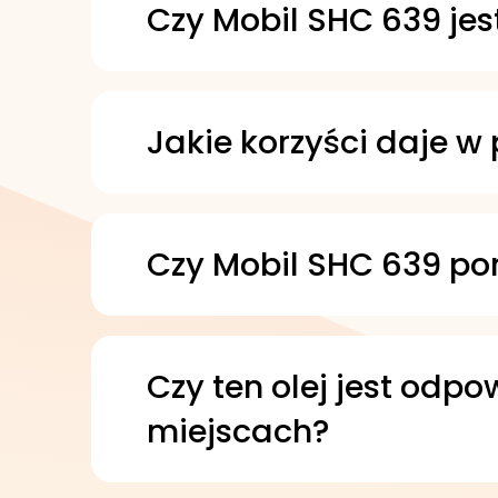
także w aplikacjach o szero
Czy Mobil SHC 639 je
Tak, jest wytwarzany na baz
Formuła została opracowan
maszyn.
Jakie korzyści daje w 
Zapewnia doskonałą ochronę
obciążeniu. Jego formuła w
energii.
Czy Mobil SHC 639 po
Tak, skutecznie chroni przed
na emulgowanie.
Czy ten olej jest odp
miejscach?
Tak, jest polecany do przekł