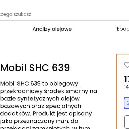
rodukt
Ebo
Analizy olejowe
Mobil SHC 639
1
Mobil SHC 639 to obiegowy i
1
przekładniowy środek smarny na
bazie syntetycznych olejów
bazowych oraz specjalnych
dodatków. Produkt jest opisany
jako przeznaczony m.in. do
przekładni zamkniętych, w tym