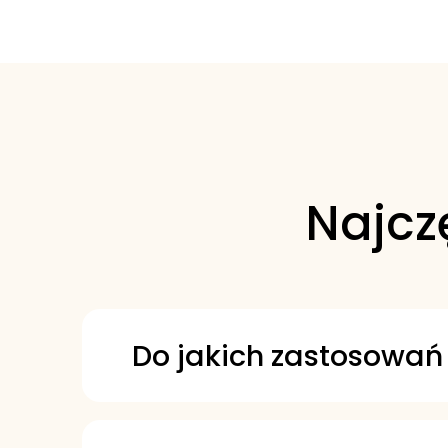
Najcz
Do jakich zastosowań
To obiegowy i przekładniowy
tym ślimakowych) oraz łoż