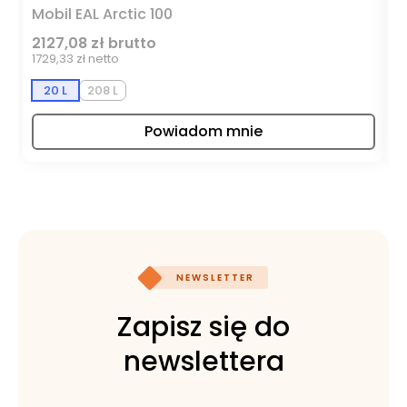
Mobil EAL Arctic 100
M
2127,08 zł brutto
1
1729,33 zł netto
95
20 L
208 L
Powiadom mnie
NEWSLETTER
Zapisz się do
newslettera