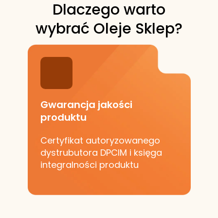
Dlaczego warto
wybrać Oleje Sklep?
Gwarancja jakości
produktu
Certyfikat autoryzowanego
dystrubutora DPCIM i księga
integralności produktu