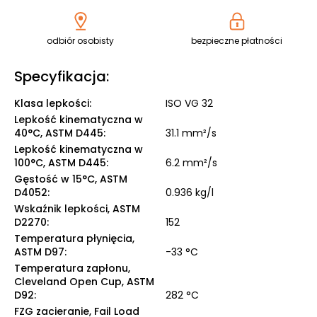
odbiór osobisty
bezpieczne płatności
Specyfikacja:
Klasa lepkości
:
ISO VG 32
Lepkość kinematyczna w
40°C, ASTM D445
:
31.1 mm²/s
Lepkość kinematyczna w
100°C, ASTM D445
:
6.2 mm²/s
Gęstość w 15°C, ASTM
D4052
:
0.936 kg/l
Wskaźnik lepkości, ASTM
D2270
:
152
Temperatura płynięcia,
ASTM D97
:
-33 °C
Temperatura zapłonu,
Cleveland Open Cup, ASTM
D92
:
282 °C
FZG zacieranie, Fail Load