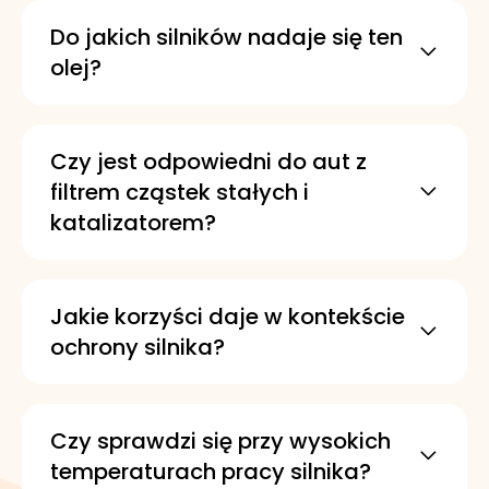
Do jakich silników nadaje się ten
olej?
Jest przeznaczony do samochodów z
silnikami benzynowymi i
wysokoprężnymi. Został opracowany z
Czy jest odpowiedni do aut z
myślą o nowoczesnych wymaganiach
filtrem cząstek stałych i
dotyczących olejów silnikowych.
katalizatorem?
Tak, jest kompatybilny z najnowszymi
filtrami cząstek stałych w dieslach oraz
z katalizatorami w silnikach
Jakie korzyści daje w kontekście
benzynowych. Został zaprojektowany,
ochrony silnika?
aby pomagać utrzymać sprawność
Zapewnia długotrwałą ochronę silnika
układów ograniczania emisji.
przed zużyciem oraz przed
powstawaniem osadów i
Czy sprawdzi się przy wysokich
nagromadzeniem zanieczyszczeń. Jest
temperaturach pracy silnika?
ukierunkowany na utrzymanie ochrony