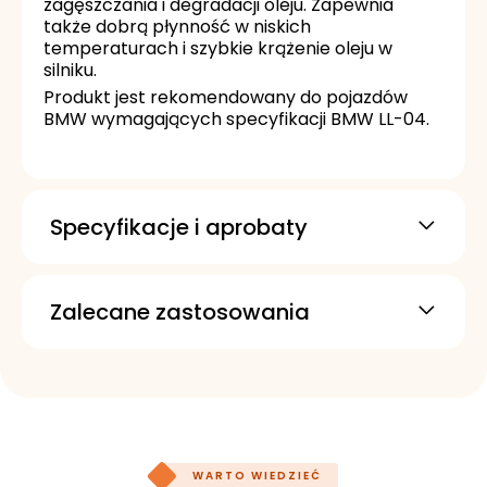
zagęszczania i degradacji oleju. Zapewnia
także dobrą płynność w niskich
temperaturach i szybkie krążenie oleju w
silniku.
Produkt jest rekomendowany do pojazdów
BMW wymagających specyfikacji BMW LL-04.
Specyfikacje i aprobaty
BMW Longlife 04
MB-Approval 229.31
Zalecane zastosowania
MB-Approval 229.51
MB-Approval 229.52
API SL
API SM
API SN
API SN PLUS
ACEA C2
ACEA C3
WARTO WIEDZIEĆ