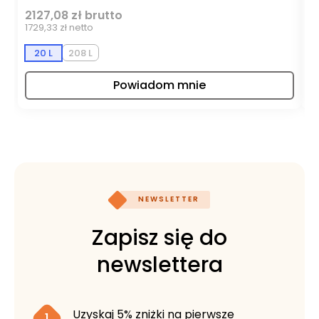
2127,08 zł brutto
1
1729,33 zł netto
95
20 L
208 L
Powiadom mnie
NEWSLETTER
Zapisz się do
newslettera
Uzyskaj 5% zniżki na pierwsze
1