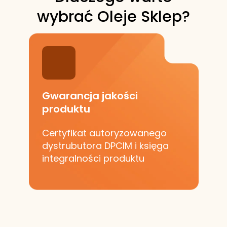
wybrać Oleje Sklep?
Gwarancja jakości
produktu
Certyfikat autoryzowanego
dystrubutora DPCIM i księga
integralności produktu