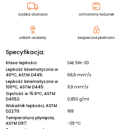
szybka dostawa
ochroniony ładunek
odbiór osobisty
bezpieczne płatności
Specyfikacja:
Klasa lepkości
:
SAE 5W-30
Lepkość kinematyczna w
40°C, ASTM D445
:
69,6 mm²/s
Lepkość kinematyczna w
100°C, ASTM D445
:
11,9 mm²/s
Gęstość w 15.6°C, ASTM
D4052
:
0,853 g/ml
Wskaźnik lepkości, ASTM
D2270
:
168
Temperatura płynięcia,
ASTM D97
:
-39 °C