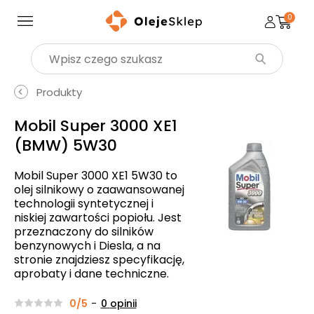
0
Wyszukaj produkt
Produkty
Mobil Super 3000 XE1
(BMW) 5W30
Mobil Super 3000 XE1 5W30 to
olej silnikowy o zaawansowanej
technologii syntetycznej i
niskiej zawartości popiołu. Jest
przeznaczony do silników
benzynowych i Diesla, a na
stronie znajdziesz specyfikację,
aprobaty i dane techniczne.
0/5
-
0
opinii