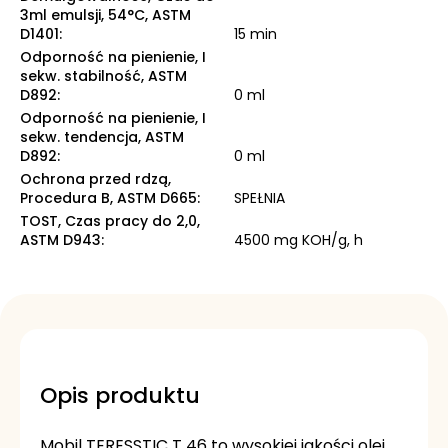
3ml emulsji, 54°C, ASTM
D1401
:
15 min
Odporność na pienienie, I
sekw. stabilność, ASTM
D892
:
0 ml
Odporność na pienienie, I
sekw. tendencja, ASTM
D892
:
0 ml
Ochrona przed rdzą,
Procedura B, ASTM D665
:
SPEŁNIA
TOST, Czas pracy do 2,0,
ASTM D943
:
4500 mg KOH/g, h
Opis produktu
Mobil TERESSTIC T 46 to wysokiej jakości olej