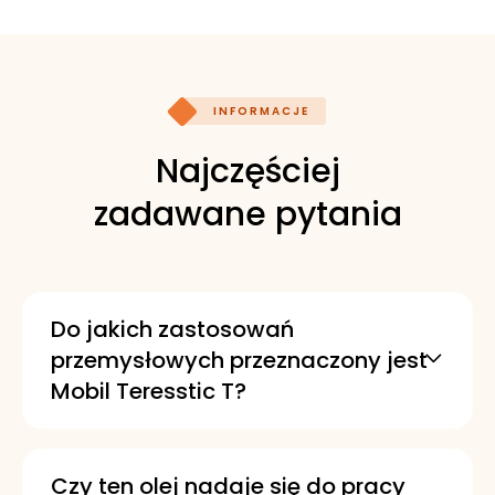
INFORMACJE
Najczęściej
zadawane pytania
Do jakich zastosowań
przemysłowych przeznaczony jest
Mobil Teresstic T?
To wysokiej jakości olej do turbin i
układów obiegowych w szerokiej gamie
zastosowań przemysłowych. Może być
Czy ten olej nadaje się do pracy