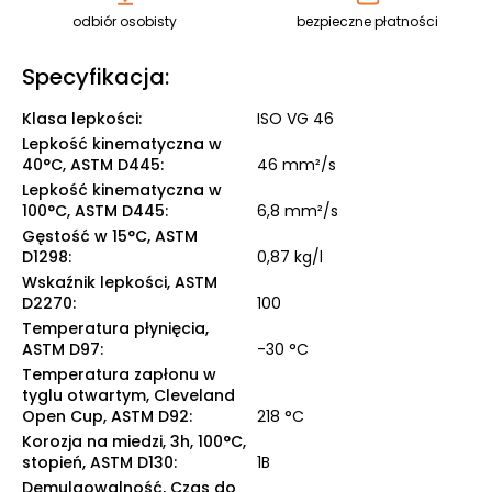
odbiór osobisty
bezpieczne płatności
Specyfikacja:
Klasa lepkości
:
ISO VG 46
Lepkość kinematyczna w
40°C, ASTM D445
:
46 mm²/s
Lepkość kinematyczna w
100°C, ASTM D445
:
6,8 mm²/s
Gęstość w 15°C, ASTM
D1298
:
0,87 kg/l
Wskaźnik lepkości, ASTM
D2270
:
100
Temperatura płynięcia,
ASTM D97
:
-30 °C
Temperatura zapłonu w
tyglu otwartym, Cleveland
Open Cup, ASTM D92
:
218 °C
Korozja na miedzi, 3h, 100°C,
stopień, ASTM D130
:
1B
Demulgowalność, Czas do