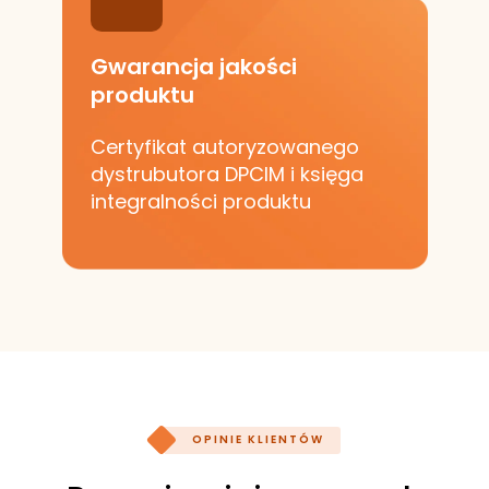
Gwarancja jakości
produktu
Certyfikat autoryzowanego
dystrubutora DPCIM i księga
integralności produktu
OPINIE KLIENTÓW