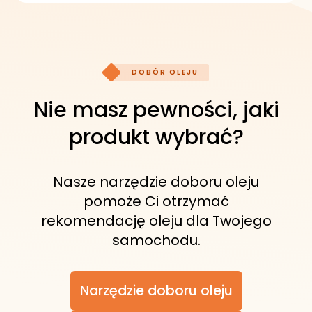
wody. Jest to ważne zwłaszcza w
układach obiegowych, gdzie kluczowa
jest stabilna praca środka smarnego.
DOBÓR OLEJU
Nie masz pewności, jaki
produkt wybrać?
Nasze narzędzie doboru oleju
pomoże Ci otrzymać
rekomendację oleju dla Twojego
samochodu.
Narzędzie doboru oleju