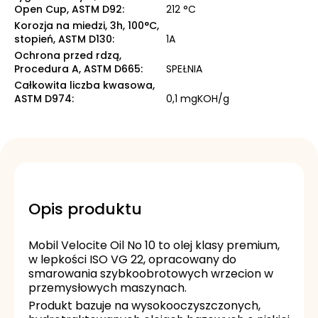
Open Cup, ASTM D92
:
212 °C
Korozja na miedzi, 3h, 100°C,
stopień, ASTM D130
:
1A
Ochrona przed rdzą,
Procedura A, ASTM D665
:
SPEŁNIA
Całkowita liczba kwasowa,
ASTM D974
:
0,1 mgKOH/g
Opis produktu
Mobil Velocite Oil No 10 to olej klasy premium,
w lepkości ISO VG 22, opracowany do
smarowania szybkoobrotowych wrzecion w
przemysłowych maszynach.
Produkt bazuje na wysokooczyszczonych,