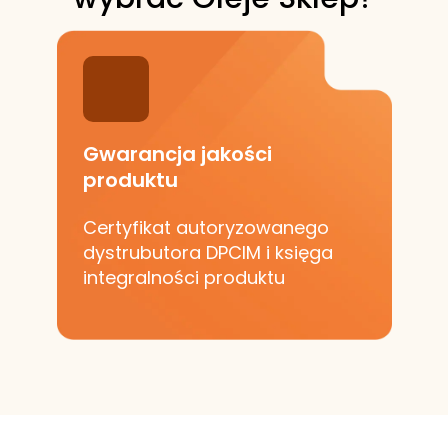
Gwarancja jakości
produktu
Certyfikat autoryzowanego
dystrubutora DPCIM i księga
integralności produktu