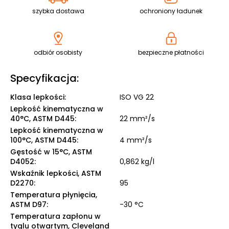
szybka dostawa
ochroniony ładunek
odbiór osobisty
bezpieczne płatności
Specyfikacja:
Klasa lepkości
:
ISO VG 22
Lepkość kinematyczna w
40°C, ASTM D445
:
22 mm²/s
Lepkość kinematyczna w
100°C, ASTM D445
:
4 mm²/s
Gęstość w 15°C, ASTM
D4052
:
0,862 kg/l
Wskaźnik lepkości, ASTM
D2270
:
95
Temperatura płynięcia,
ASTM D97
:
-30 °C
Temperatura zapłonu w
tyglu otwartym, Cleveland