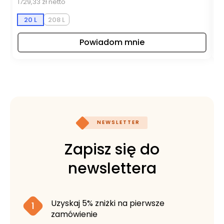
1729,33 zł netto
95
20 L
208 L
Powiadom mnie
NEWSLETTER
Zapisz się do
newslettera
Uzyskaj 5% zniżki na pierwsze
1
zamówienie