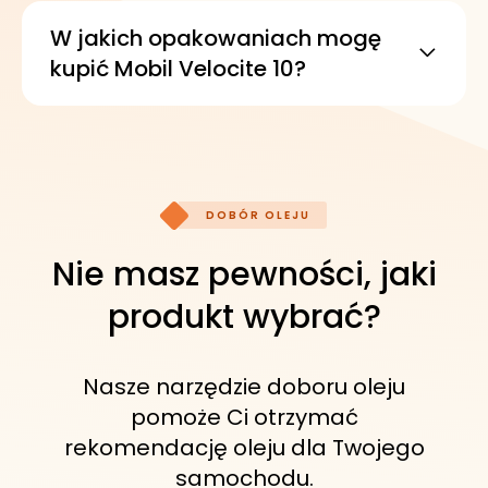
rdzę i korozję. Może pomóc w
utrzymaniu dobrego stanu chronionych
W jakich opakowaniach mogę
powierzchni.
kupić Mobil Velocite 10?
Produkt jest dostępny w różnych
wariantach opakowań. Pozwala to
dobrać ilość do potrzeb serwisu lub
utrzymania ruchu.
DOBÓR OLEJU
Nie masz pewności, jaki
produkt wybrać?
Nasze narzędzie doboru oleju
pomoże Ci otrzymać
rekomendację oleju dla Twojego
samochodu.