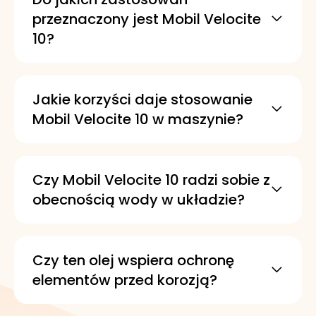
przeznaczony jest Mobil Velocite
10?
Jest przeznaczony w szczególności do
szybkoobrotowych wrzecion w
maszynach narzędziowych. Sprawdza
Jakie korzyści daje stosowanie
się tam, gdzie wymagane jest stabilne
Mobil Velocite 10 w maszynie?
smarowanie elementów pracujących z
Dzięki dodatkom uszlachetniającym
wysoką prędkością.
zapewnia wysoką odporność na
utlenianie i pienienie. Pomaga też
Czy Mobil Velocite 10 radzi sobie z
chronić przed rdzą i korozją.
obecnością wody w układzie?
Tak, olej łatwo oddziela się od wody.
Ułatwia to utrzymanie czystości pracy i
obsługę układu smarowania.
Czy ten olej wspiera ochronę
elementów przed korozją?
Tak, został opisany jako odporny na