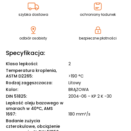
szybka dostawa
ochroniony ładunek
odbiór osobisty
bezpieczne płatności
Specyfikacja:
Klasa lepkości
:
2
Temperatura kroplenia,
ASTM D2265
:
>190 °C
Rodzaj zagęszczacza
:
Litowy
Kolor
:
BRĄZOWA
DIN 51825
:
2004-06 – KP 2 K -30
Lepkość oleju bazowego w
smarach w 40°C, AMS
1697
:
180 mm²/s
Badanie zużycia
czterokulowe, obciążenie