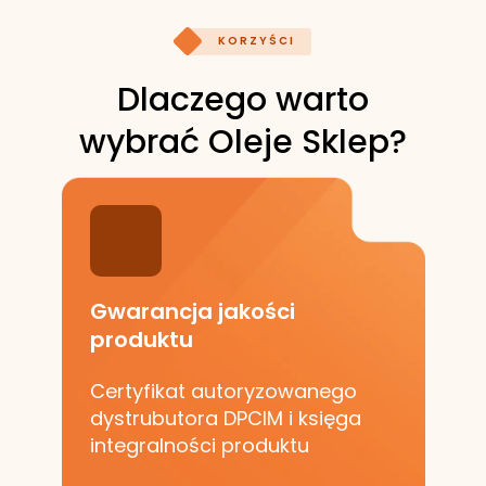
KORZYŚCI
Dlaczego warto
wybrać Oleje Sklep?
Gwarancja jakości
produktu
Certyfikat autoryzowanego
dystrubutora DPCIM i księga
integralności produktu