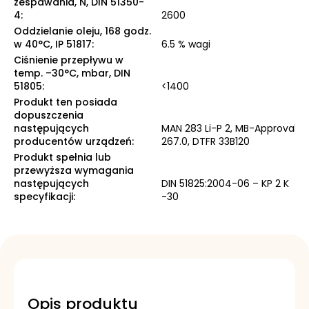
zespawania, N, DIN 51350-
4
:
2600
Oddzielanie oleju, 168 godz.
w 40°C, IP 51817
:
6.5 % wagi
Ciśnienie przepływu w
temp. –30°C, mbar, DIN
51805
:
<1400
Produkt ten posiada
dopuszczenia
następujących
MAN 283 Li-P 2, MB-Approval
producentów urządzeń
:
267.0, DTFR 33B120
Produkt spełnia lub
przewyższa wymagania
następujących
DIN 51825:2004-06 – KP 2 K
specyfikacji
:
-30
Opis produktu