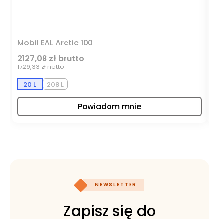
Mobil EAL Arctic 100
M
2127,08 zł brutto
1
1729,33 zł netto
95
20 L
208 L
Powiadom mnie
NEWSLETTER
Zapisz się do